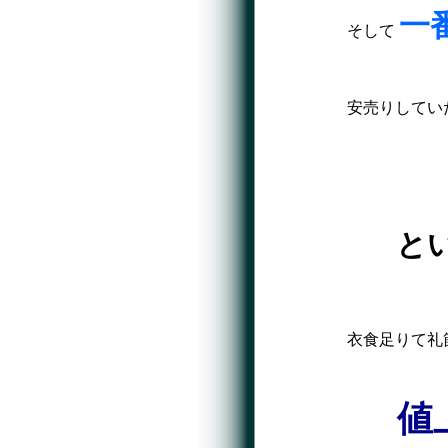
一
そして
安売りしてい
と
衣食足りて礼
値