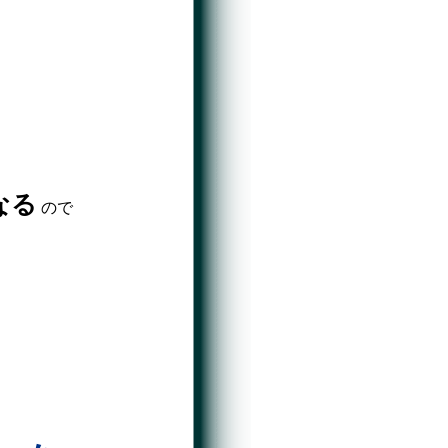
なる
ので