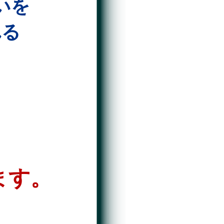
いを
れる
ます。