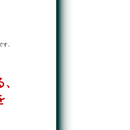
です。
る、
を