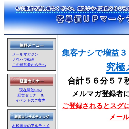
集客ナシで増益３
メールマガジン
ノウハウ動画
究極
この経営者から学べ
合計５６分５７
現在開催中の
メルマガ登録者
経営セミナー &
イベントのご案内
ご登録されるとスグ
メー
村松達夫のアルティメ